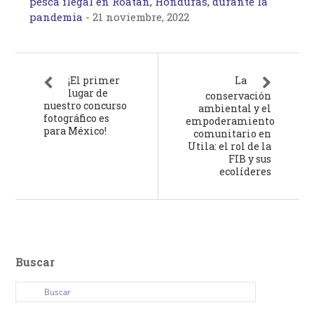
pesca ilegal en Roatán, Honduras, durante la
pandemia
-
21 noviembre, 2022
¡El primer
La
lugar de
conservación
nuestro concurso
ambiental y el
fotográfico es
empoderamiento
para México!
comunitario en
Utila: el rol de la
FIB y sus
ecolíderes
Buscar