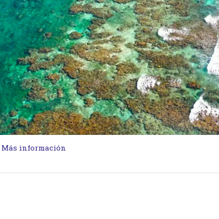
…
Más información