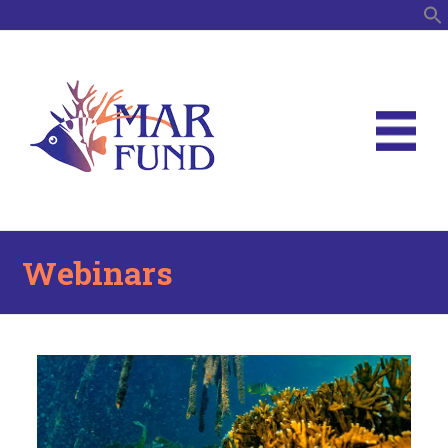
B
Webinars