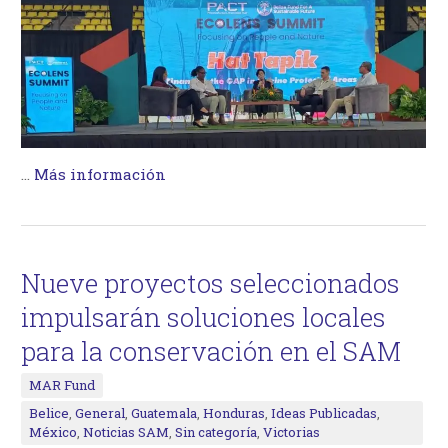
…
Más información
Nueve proyectos seleccionados
impulsarán soluciones locales
para la conservación en el SAM
MAR Fund
Belice
,
General
,
Guatemala
,
Honduras
,
Ideas Publicadas
,
México
,
Noticias SAM
,
Sin categoría
,
Victorias