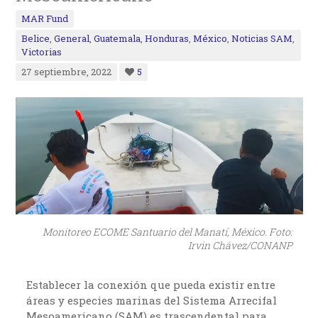
MAR Fund
Belice
,
General
,
Guatemala
,
Honduras
,
México
,
Noticias SAM
,
Victorias
27 septiembre, 2022
5
Monitoreo ECOME Santuario del Manatí, México. Foto:
Irvin Chávez/CONANP
Establecer la conexión que pueda existir entre
áreas y especies marinas del Sistema Arrecifal
Mesoamericano (SAM) es trascendental para