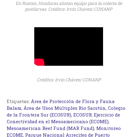
En Roatán, Honduras alistan equipo para la colecta de
postlarvas. Créditos: Irvin Chávez/ CONANP
Créditos: Irvin Chávez/ CONANP
Etiquetas:
Área de Protección de Flora y Fauna
Balam
,
Área de Usos Múltiples Río Sarstún
,
Colegio
de la Frontera Sur (ECOSUR)
,
ECOSUR
,
Ejercicio de
Conectividad en el Mesoamericano (ECOME)
,
Mesoamerican Reef Fund (MAR Fund)
,
Monitoreo
ECOME
,
Parque Nacional Arrecifes de Puerto