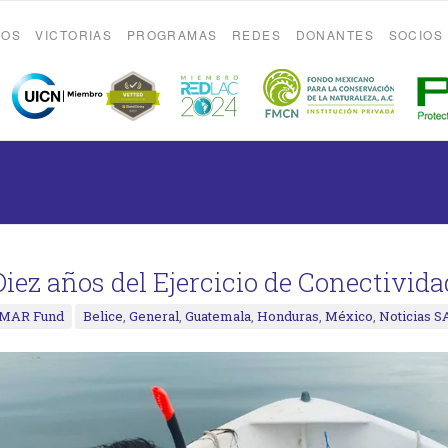
ROS
VICTORIAS
PROGRAMAS
REDES
DONANTES
SOCIOS
Diez años del Ejercicio de Conectivi
MAR Fund
Belice
,
General
,
Guatemala
,
Honduras
,
México
,
Noticias 