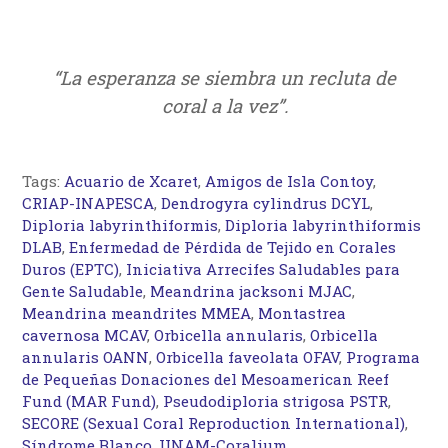
“La esperanza se siembra un recluta de
coral a la vez”.
Tags:
Acuario de Xcaret
,
Amigos de Isla Contoy
,
CRIAP-INAPESCA
,
Dendrogyra cylindrus DCYL
,
Diploria labyrinthiformis
,
Diploria labyrinthiformis
DLAB
,
Enfermedad de Pérdida de Tejido en Corales
Duros (EPTC)
,
Iniciativa Arrecifes Saludables para
Gente Saludable
,
Meandrina jacksoni MJAC
,
Meandrina meandrites MMEA
,
Montastrea
cavernosa MCAV
,
Orbicella annularis
,
Orbicella
annularis OANN
,
Orbicella faveolata OFAV
,
Programa
de Pequeñas Donaciones del Mesoamerican Reef
Fund (MAR Fund)
,
Pseudodiploria strigosa PSTR
,
SECORE (Sexual Coral Reproduction International)
,
Síndrome Blanco
,
UNAM-Coralium