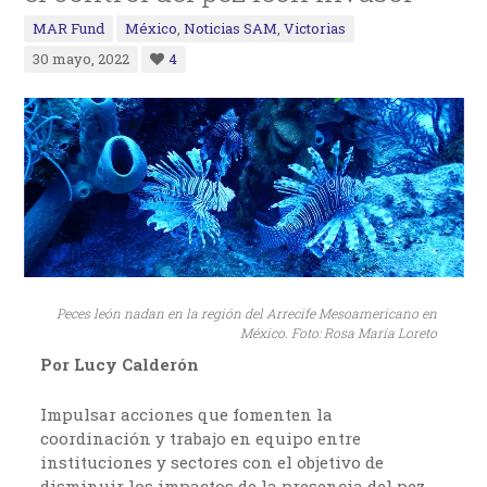
MAR Fund
México
,
Noticias SAM
,
Victorias
30 mayo, 2022
4
Peces león nadan en la región del Arrecife Mesoamericano en
México. Foto: Rosa María Loreto
Por Lucy Calderón
Impulsar acciones que fomenten la
coordinación y trabajo en equipo entre
instituciones y sectores con el objetivo de
disminuir los impactos de la presencia del pez