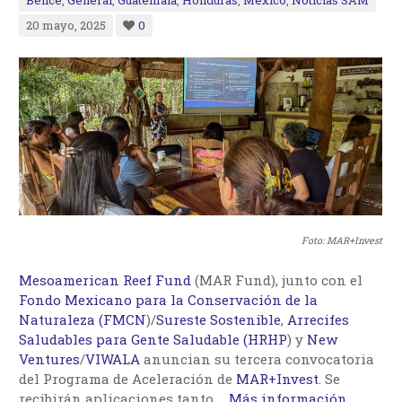
Belice
,
General
,
Guatemala
,
Honduras
,
México
,
Noticias SAM
20 mayo, 2025
0
Foto: MAR+Invest
Mesoamerican Reef Fund
(MAR Fund), junto con el
Fondo Mexicano para la Conservación de la
Naturaleza (FMCN
)/
Sureste Sostenible
,
Arrecifes
Saludables para Gente Saludable (HRHP
) y
New
Ventures
/
VIWALA
anuncian su tercera convocatoria
del Programa de Aceleración de
MAR+Invest
. Se
recibirán aplicaciones tanto
…
Más información