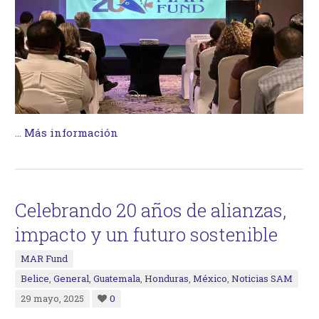
…
Más información
Celebrando 20 años de alianzas,
impacto y un futuro sostenible
MAR Fund
Belice
,
General
,
Guatemala
,
Honduras
,
México
,
Noticias SAM
29 mayo, 2025
0