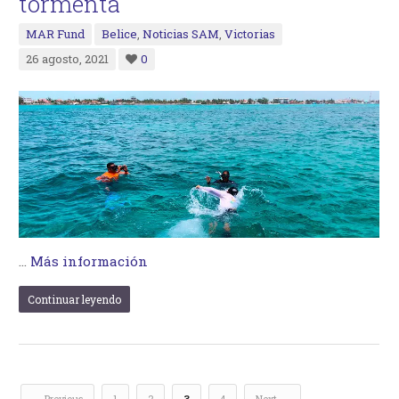
tormenta
MAR Fund
Belice
,
Noticias SAM
,
Victorias
26 agosto, 2021
0
…
Más información
Continuar leyendo
← Previous
1
2
3
4
Next →