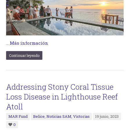
…
Más información
Continuar leyendo
Addressing Stony Coral Tissue
Loss Disease in Lighthouse Reef
Atoll
MAR Fund
Belice
,
Noticias SAM
,
Victorias
19 junio, 2023
0