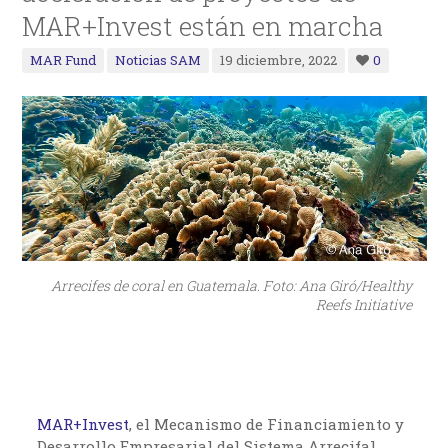
MAR+Invest están en marcha
MAR Fund
Noticias SAM
19 diciembre, 2022
0
Arrecifes de coral en Guatemala. Foto: Ana Giró/Healthy
Reefs Initiative
MAR+Invest
, el Mecanismo de Financiamiento y
Desarrollo Empresarial del Sistema Arrecifal