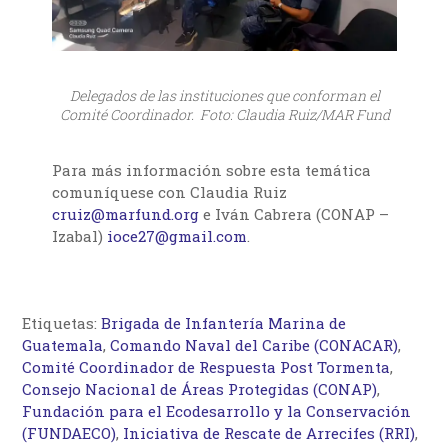
Delegados de las instituciones que conforman el
Comité Coordinador. Foto: Claudia Ruiz/MAR Fund
Para más información sobre esta temática
comuníquese con Claudia Ruiz
cruiz@marfund.org
e Iván Cabrera (CONAP –
Izabal)
ioce27@gmail.com
.
Etiquetas:
Brigada de Infantería Marina de
Guatemala
,
Comando Naval del Caribe (CONACAR)
,
Comité Coordinador de Respuesta Post Tormenta
,
Consejo Nacional de Áreas Protegidas (CONAP)
,
Fundación para el Ecodesarrollo y la Conservación
(FUNDAECO)
,
Iniciativa de Rescate de Arrecifes (RRI)
,