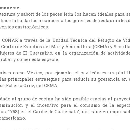
omoverse
 textura y sabor) de los peces león los hacen ideales para s
ace falta darlos a conocer a los gerentes de restaurantes 
eventos gastronómicos.
el CONAP, a través de la Unidad Técnica del Refugio de Vi
l Centro de Estudios del Mar y Acuicultura (CEMA) y Semill
jeres de El Quetzalito, en la organización de actividad
robar y comer esta especie.
aíses como México, por ejemplo, el pez león es un platil
s principales estrategias para reducir su presencia en 
sé Roberto Oritz, del CEMA.
ndado al grupo de cocina ha sido posible gracias al proyec
isminución y el incentivo para el consumo de la espec
eus, 1758) en el Caribe de Guatemala”, un esfuerzo impulsa
oamericano.