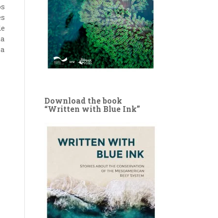
os
es
de
ta
na
Download the book
“Written with Blue Ink”