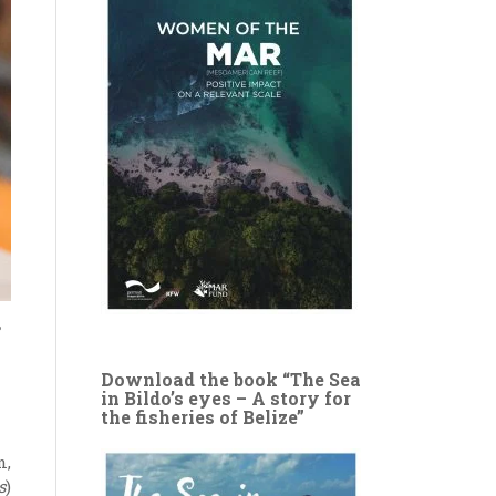
Download the book “The Sea
in Bildo’s eyes – A story for
the fisheries of Belize”
n,
s
)