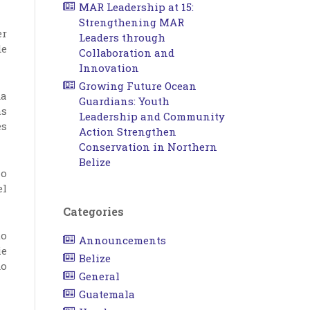
MAR Leadership at 15:
Strengthening MAR
er
Leaders through
de
Collaboration and
Innovation
Growing Future Ocean
da
Guardians: Youth
as
Leadership and Community
es
Action Strengthen
Conservation in Northern
Belize
lo
el
Categories
to
Announcements
ie
Belize
do
General
Guatemala