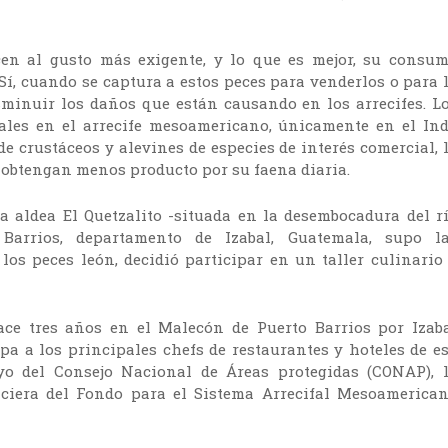
acen al gusto más exigente, y lo que es mejor, su consu
. Sí, cuando se captura a estos peces para venderlos o para 
sminuir los daños que están causando en los arrecifes. L
ales en el arrecife mesoamericano, únicamente en el In
de crustáceos y alevines de especies de interés comercial, 
s obtengan menos producto por su faena diaria.
a aldea El Quetzalito -situada en la desembocadura del r
arrios, departamento de Izabal, Guatemala, supo l
 los peces león, decidió participar en un taller culinario
ce tres años en el Malecón de Puerto Barrios por Izab
a a los principales chefs de restaurantes y hoteles de e
yo del Consejo Nacional de Áreas protegidas (CONAP), 
iera del Fondo para el Sistema Arrecifal Mesoamerica