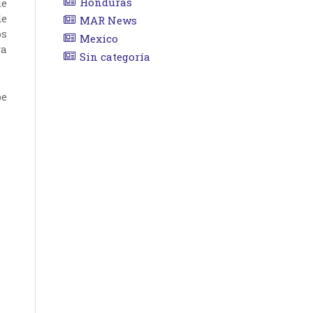
Honduras
ue
de
MAR News
os
Mexico
ra
Sin categoría
be