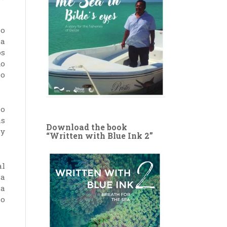
mo
la
os
do
lo
ío
as
Download the book
 y
“Written with Blue Ink 2”
al
sa
la
no