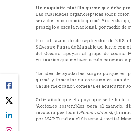
Un exquisito platillo gurmé que debe pr
Las cualidades organolépticas (olor, color,
servidos como comida gurmé. Sin embargo, h
prestigio a escala nacional, por medio de 
Por tal razón, desde septiembre de 2018, 
Silvestre Punta de Manabique, junto con e
del Océano, apoyan al grupo de cocina Mu
culinarias que motiven a más personas a p
“La idea de ayudarlas surgió porque en p
gurmé y fomentar su consumo es una de la
Caribe mexicano”, comenta el acuicultor Jo
Ortiz añade que el apoyo que se le ha bri
“Acciones sostenibles para el manejo, d
invasora pez león (
Pterois volitans
), (Linna
por MAR Fund en el Sistema Arrecifal Mes