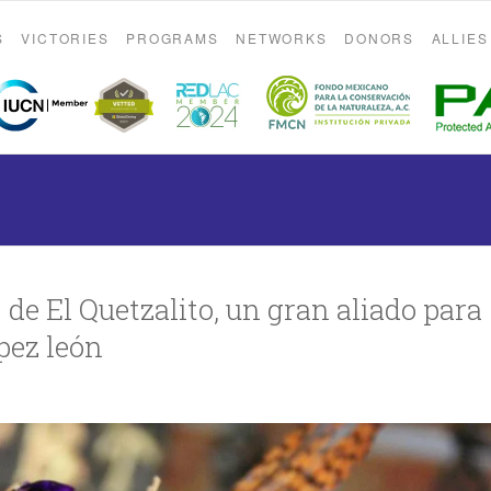
S
VICTORIES
PROGRAMS
NETWORKS
DONORS
ALLIES
 de El Quetzalito, un gran aliado para
pez león