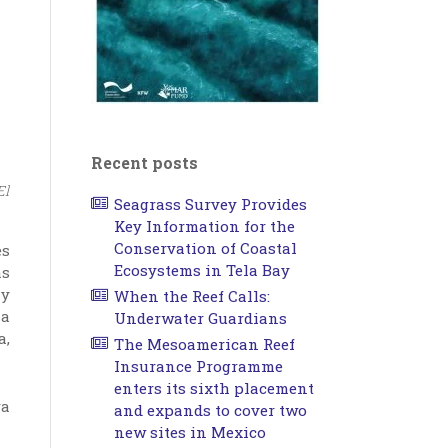
Recent posts
El
Seagrass Survey Provides
Key Information for the
Conservation of Coastal
es
Ecosystems in Tela Bay
as
 y
When the Reef Calls:
la
Underwater Guardians
a,
The Mesoamerican Reef
Insurance Programme
enters its sixth placement
ra
and expands to cover two
new sites in Mexico