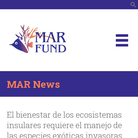
S
MAR News
El bienestar de los ecosistemas
insulares requiere el manejo de
las especies exóticas invasoras