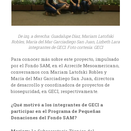
De izq. a derecha: Guadalupe Díaz, Mariam Latofski
Robles, María del Mar Garciadiego San Juan, Lizbeth Lara
integrantes de GECI. Foto cortesía: GECI
Para conocer más sobre este proyecto, impulsado
por el Fondo SAM, en el Arrecife Mesoamericano,
conversamos con Mariam Latofski Robles y
María del Mar Garciadiego San Juan, directora
de desarrollo y coordinadora de proyectos de
bioseguridad, en GECI, respectivamente.
¿Qué motivó a los integrantes de GECI a
participar en el Programa de Pequeñas
Donaciones del Fondo SAM?
Mariam:
La Subsecretaría Técnica del