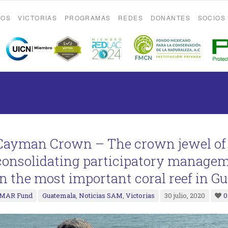
ROS
VICTORIAS
PROGRAMAS
REDES
DONANTES
SOCIOS
Cayman Crown – The crown jewel of
consolidating participatory managem
in the most important coral reef in G
MAR Fund
Guatemala
,
Noticias SAM
,
Victorias
30 julio, 2020
0