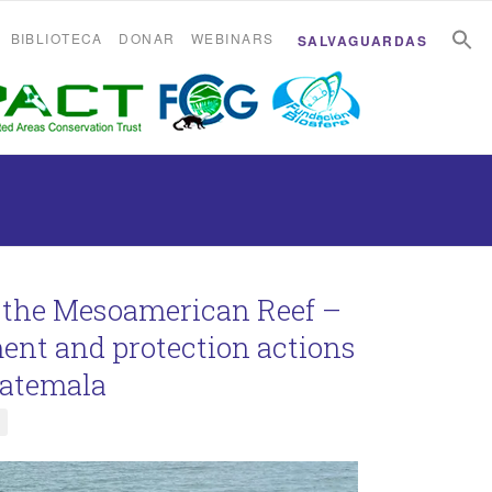
B
B
BIBLIOTECA
DONAR
WEBINARS
SALVAGUARDAS
 the Mesoamerican Reef –
ent and protection actions
uatemala