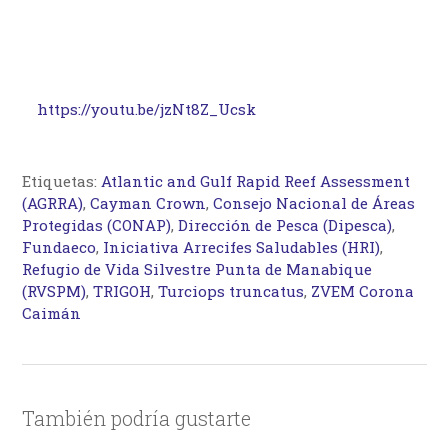
https://youtu.be/jzNt8Z_Ucsk
Etiquetas:
Atlantic and Gulf Rapid Reef Assessment
(AGRRA)
,
Cayman Crown
,
Consejo Nacional de Áreas
Protegidas (CONAP)
,
Dirección de Pesca (Dipesca)
,
Fundaeco
,
Iniciativa Arrecifes Saludables (HRI)
,
Refugio de Vida Silvestre Punta de Manabique
(RVSPM)
,
TRIGOH
,
Turciops truncatus
,
ZVEM Corona
Caimán
También podría gustarte