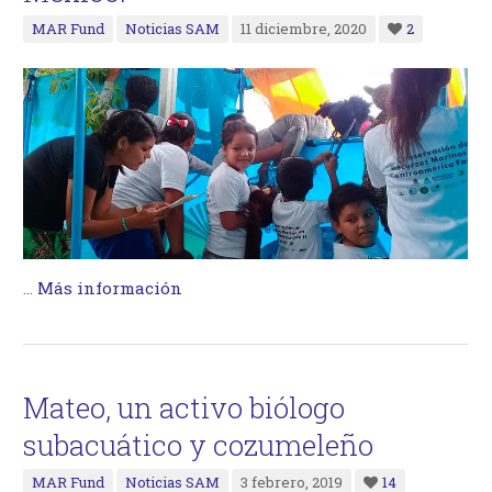
MAR Fund
Noticias SAM
11 diciembre, 2020
2
…
Más información
Mateo, un activo biólogo
subacuático y cozumeleño
MAR Fund
Noticias SAM
3 febrero, 2019
14