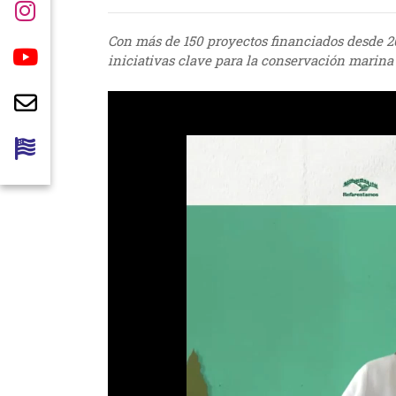
Con más de 150 proyectos financiados desde
iniciativas clave para la conservación marina
Reproductor
de
vídeo