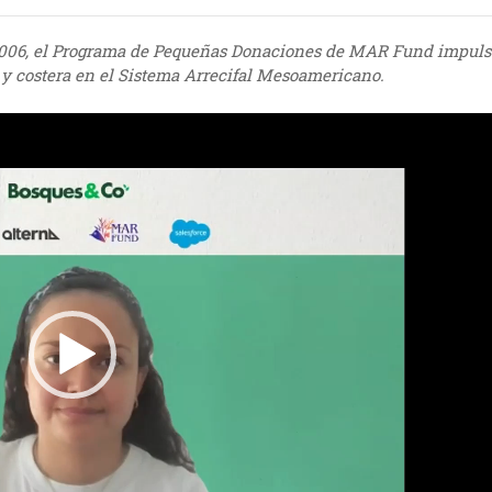
 2006, el Programa de Pequeñas Donaciones de MAR Fund impuls
 y costera en el Sistema Arrecifal Mesoamericano.