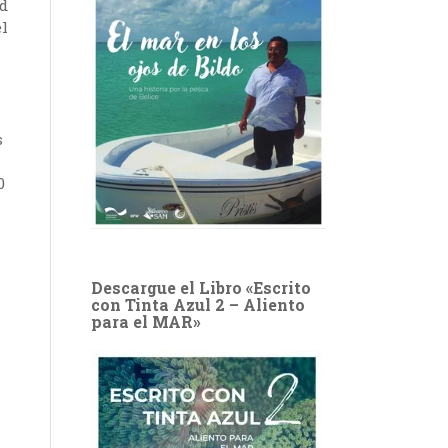
nd
el
s
0
Descargue el Libro «Escrito
con Tinta Azul 2 – Aliento
para el MAR»