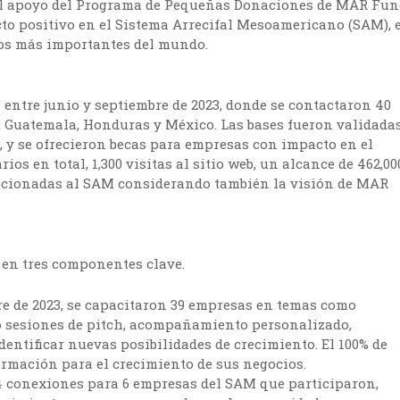
n el apoyo del Programa de Pequeñas Donaciones de MAR Fu
to positivo en el Sistema Arrecifal Mesoamericano (SAM), 
nos más importantes del mundo.
 entre junio y septiembre de 2023, donde se contactaron 40
, Guatemala, Honduras y México. Las bases fueron validada
y se ofrecieron becas para empresas con impacto en el
os en total, 1,300 visitas al sitio web, un alcance de 462,00
lacionadas al SAM considerando también la visión de MAR
ó en tres componentes clave.
re de 2023, se capacitaron 39 empresas en temas como
o sesiones de pitch, acompañamiento personalizado,
entificar nuevas posibilidades de crecimiento. El 100% de
ormación para el crecimiento de sus negocios.
 24 conexiones para 6 empresas del SAM que participaron,