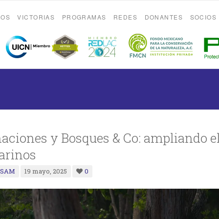
ROS
VICTORIAS
PROGRAMAS
REDES
DONANTES
SOCIOS
ciones y Bosques & Co: ampliando e
arinos
s SAM
19 mayo, 2025
0