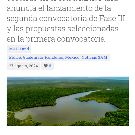
anuncia el lanzamiento de la
segunda convocatoria de Fase III
y las propuestas seleccionadas
en la primera convocatoria
MAR Fund
Belice
,
Guatemala
,
Honduras
,
México
,
Noticias SAM
27 agosto, 2024
6