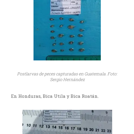
Postlarvas de peces capturadas en Guatemala. Foto:
Sergio Hernández
En Honduras, Bica Utila y Bica Roatán.