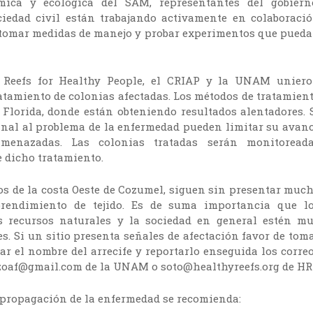
ica y ecológica del SAM, representantes del gobiern
ciedad civil están trabajando activamente en colaboraci
, tomar medidas de manejo y probar experimentos que pued
 Reefs for Healthy People, el CRIAP y la UNAM unier
ratamiento de colonias afectadas. Los métodos de tratamien
Florida, donde están obteniendo resultados alentadores. 
inal al problema de la enfermedad pueden limitar su avan
menazadas. Las colonias tratadas serán monitoread
e dicho tratamiento.
 los de la costa Oeste de Cozumel, siguen sin presentar muc
prendimiento de tejido. Es de suma importancia que l
os recursos naturales y la sociedad en general estén m
es. Si un sitio presenta señales de afectación favor de tom
car el nombre del arrecife y reportarlo enseguida los corre
nzoaf@gmail.com de la UNAM o soto@healthyreefs.org de HR
 propagación de la enfermedad se recomienda: