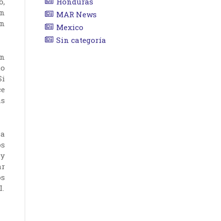
o,
Honduras
ón
MAR News
an
Mexico
Sin categoría
on
to
Si
ce
as
ha
os
uy
ar
os
I.