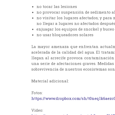
no tocar las lesiones
no provocar suspensión de sedimento al
no visitar los lugares afectados; y par
no llegar a lugares no afectados después 
enjuagar los equipos de snorkel y buceo
no usar bloqueadores solares
La mayor amenaza que enfrentan actualme
acelerada de la calidad del agua. El trata
llegan al arrecife provoca contaminación 
una serie de afectaciones graves. Medidas
sobrevivencia de nuestros ecosistemas son
Material adicional:
Fotos:
https://www.dropbox.com/sh/t0neqlk6aez
Video: