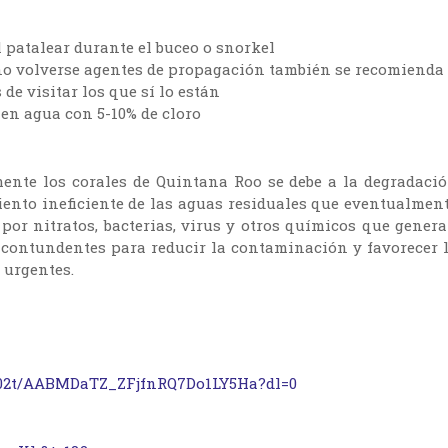
 patalear durante el buceo o snorkel
a no volverse agentes de propagación también se recomienda
de visitar los que sí lo están
 en agua con 5-10% de cloro
nte los corales de Quintana Roo se debe a la degradaci
miento ineficiente de las aguas residuales que eventualmen
por nitratos, bacterias, virus y otros químicos que gener
 contundentes para reducir la contaminación y favorecer 
 urgentes.
c02t/AABMDaTZ_ZFjfnRQ7Do1LY5Ha?dl=0