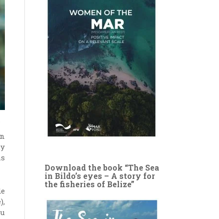
on
uy
as
Download the book “The Sea
in Bildo’s eyes – A story for
the fisheries of Belize”
de
),
su