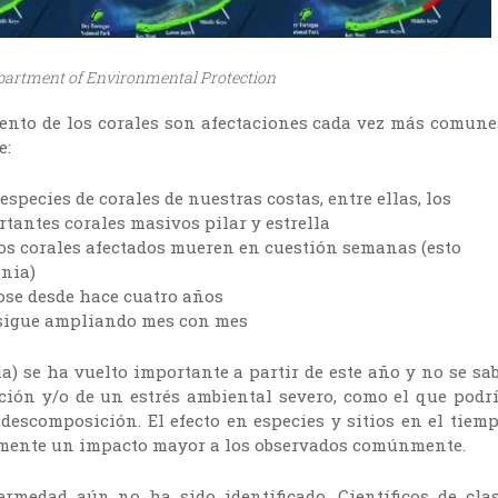
epartment of Environmental Protection
nto de los corales son afectaciones cada vez más comune
e:
especies de corales de nuestras costas, entre ellas, los
tantes corales masivos pilar y estrella
los corales afectados mueren en cuestión semanas (esto
nia)
ose desde hace cuatro años
 sigue ampliando mes con mes
a) se ha vuelto importante a partir de este año y no se sa
ción y/o de un estrés ambiental severo, como el que podr
escomposición. El efecto en especies y sitios en el tiem
lemente un impacto mayor a los observados comúnmente.
ermedad aún no ha sido identificado. Científicos de cla