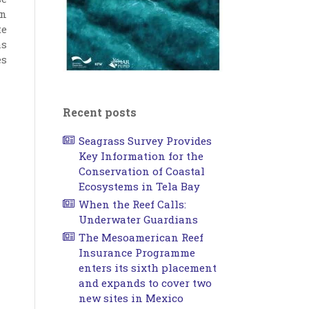
En
te
as
es
Recent posts
Seagrass Survey Provides
Key Information for the
Conservation of Coastal
Ecosystems in Tela Bay
When the Reef Calls:
Underwater Guardians
The Mesoamerican Reef
Insurance Programme
enters its sixth placement
and expands to cover two
new sites in Mexico