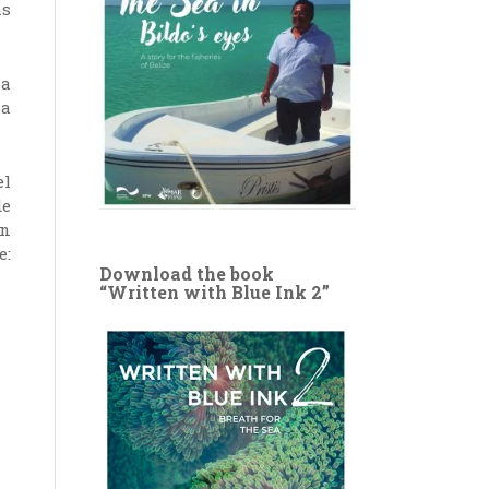
as
 a
ía
el
de
an
:
Download the book
“Written with Blue Ink 2”