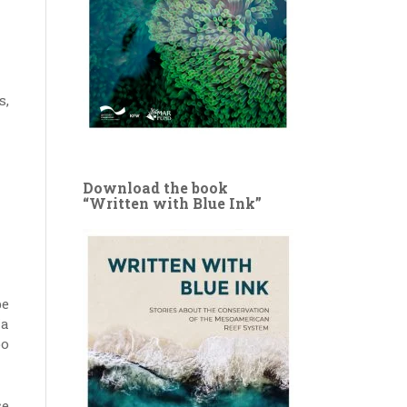
s,
Download the book
“Written with Blue Ink”
be
ía
po
se