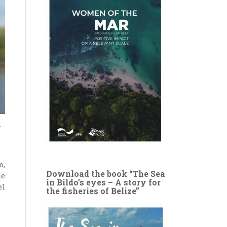
m,
Download the book “The Sea
de
in Bildo’s eyes – A story for
el
the fisheries of Belize”