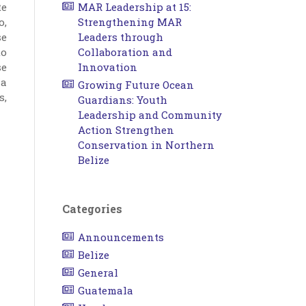
te
MAR Leadership at 15:
o,
Strengthening MAR
se
Leaders through
to
Collaboration and
se
Innovation
ía
Growing Future Ocean
s,
Guardians: Youth
Leadership and Community
Action Strengthen
Conservation in Northern
Belize
Categories
Announcements
Belize
General
Guatemala