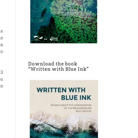
de
de
va
ho
Download the book
“Written with Blue Ink”
43
os
te