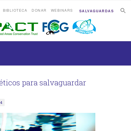
B
B
BIBLIOTECA
DONAR
WEBINARS
SALVAGUARDAS
éticos para salvaguardar
4