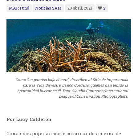
MAR Fund
Noticias SAM
20 abril, 2021
2
Como “un paraíso bajo el mar”, describen al Sitio de Importancia
para la Vida Silvestre, Banco Cordelia, quienes han tenido la
oportunidad bucear en él. Foto: Claudio Contreras/International
League of Conservation Photographers.
Por Lucy Calderón
Conocidos popularmente como corales cuerno de