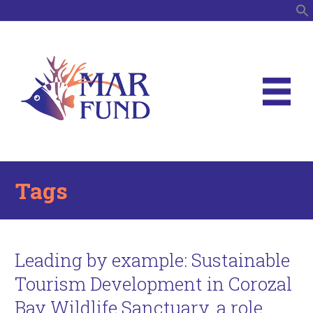
B
Tags
Leading by example: Sustainable
Tourism Development in Corozal
Bay Wildlife Sanctuary, a role