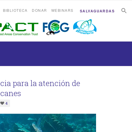
B
B
BIBLIOTECA
DONAR
WEBINARS
SALVAGUARDAS
ia para la atención de
acanes
4