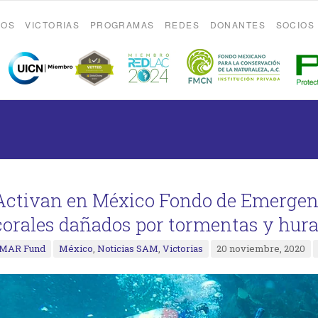
ROS
VICTORIAS
PROGRAMAS
REDES
DONANTES
SOCIOS
Activan en México Fondo de Emergenc
corales dañados por tormentas y hur
MAR Fund
México
,
Noticias SAM
,
Victorias
20 noviembre, 2020