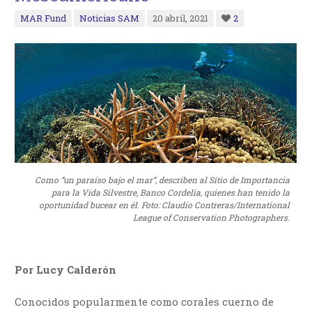
MAR Fund
Noticias SAM
20 abril, 2021
2
Como “un paraíso bajo el mar”, describen al Sitio de Importancia
para la Vida Silvestre, Banco Cordelia, quienes han tenido la
oportunidad bucear en él. Foto: Claudio Contreras/International
League of Conservation Photographers.
Por Lucy Calderón
Conocidos popularmente como corales cuerno de