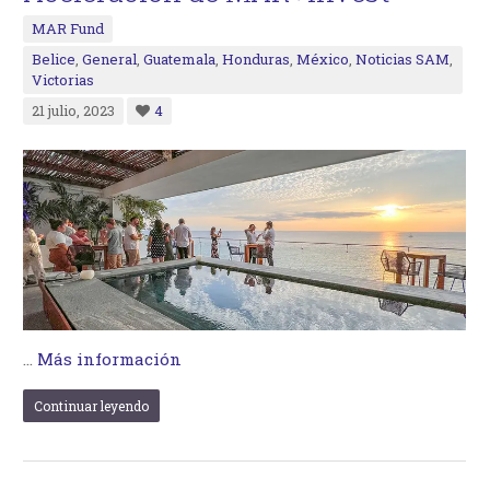
MAR Fund
Belice
,
General
,
Guatemala
,
Honduras
,
México
,
Noticias SAM
,
Victorias
21 julio, 2023
4
…
Más información
Continuar leyendo