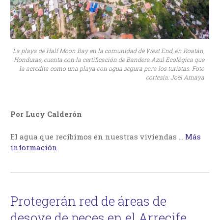
La playa de Half Moon Bay en la comunidad de West End, en Roatán,
Honduras, cuenta con la certificación de Bandera Azul Ecológica que
la acredita como una playa con agua segura para los turistas. Foto
cortesía: Joel Amaya
Por Lucy Calderón
El agua que recibimos en nuestras viviendas …
Más
información
Protegerán red de áreas de
desove de peces en el Arrecife