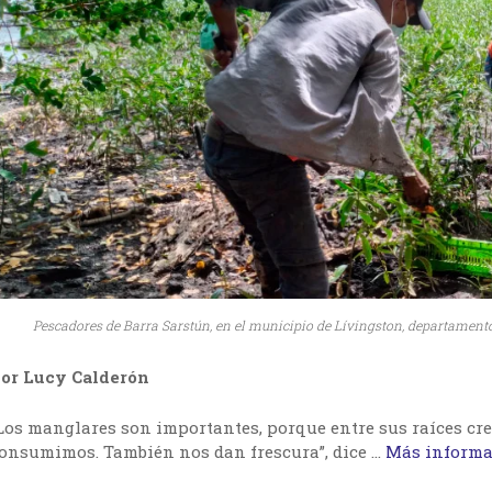
Pescadores de Barra Sarstún, en el municipio de Lívingston, departament
or Lucy Calderón
Los manglares son importantes, porque entre sus raíces cre
onsumimos. También nos dan frescura”, dice …
Más informa