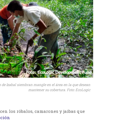
o de Izabal siembran mangle en el área en la que desean
mantener su cobertura. Foto: EcoLogic
cen los róbalos, camarones y jaibas que
ción