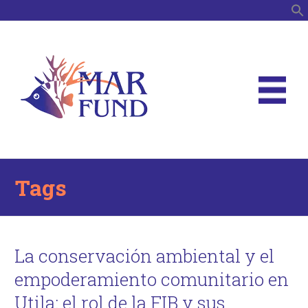
B
Tags
La conservación ambiental y el
empoderamiento comunitario en
Utila: el rol de la FIB y sus