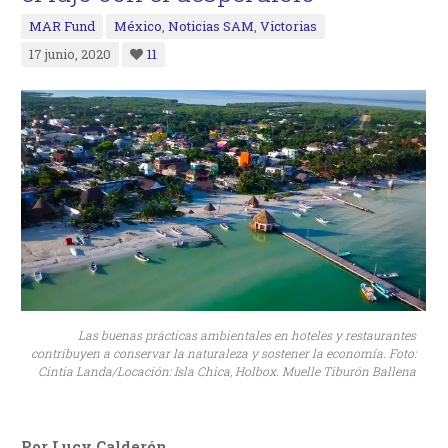
MAR Fund
México
,
Noticias SAM
,
Victorias
17 junio, 2020
11
Las buenas prácticas ambientales en hoteles y restaurantes
contribuyen a conservar la naturaleza y sostener la economía. Foto:
Cintia Landa/Locación: Isla Chica, Holbox. Muelle Tiburón Ballena
Por Lucy Calderón