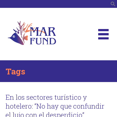
B
Tags
En los sectores turístico y
hotelero: “No hay que confundir
el lujo con el desperdicio”