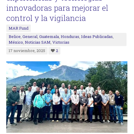
innovadoras para mejorar el
control y la vigilancia
MAR Fund
Belice
,
General
,
Guatemala
,
Honduras
,
Ideas Publicadas
,
México
,
Noticias SAM
,
Victorias
17 noviembre, 2025
2