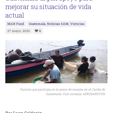
mejorar su situación de vida
actual
MAR Fund
Guatemala
,
Noticias SAM
,
Victorias
27 mayo, 2020
6
Familia que participa en la pesca de manjúa en el Caribe de
Guatemala. Foto cortesía: APROSARSTÚN
Por Lucy Calderón