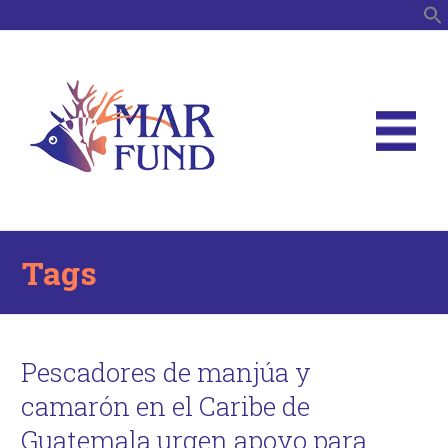
B
Tags
Pescadores de manjúa y
camarón en el Caribe de
Guatemala urgen apoyo para