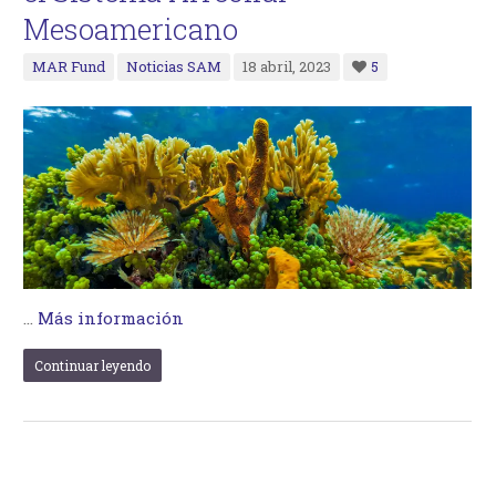
Mesoamericano
MAR Fund
Noticias SAM
18 abril, 2023
5
…
Más información
Continuar leyendo