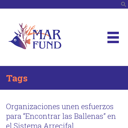
B
Tags
Organizaciones unen esfuerzos
para “Encontrar las Ballenas” en
el Sistema Arrecifal