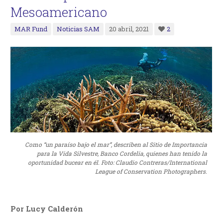
Mesoamericano
MAR Fund
Noticias SAM
20 abril, 2021
2
Como “un paraíso bajo el mar”, describen al Sitio de Importancia
para la Vida Silvestre, Banco Cordelia, quienes han tenido la
oportunidad bucear en él. Foto: Claudio Contreras/International
League of Conservation Photographers.
Por Lucy Calderón