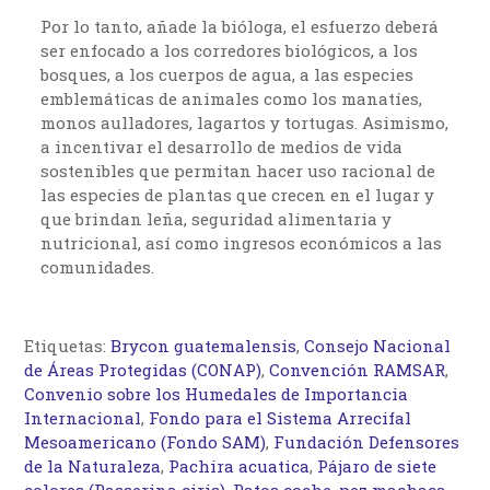
Por lo tanto, añade la bióloga, el esfuerzo deberá
ser enfocado a los corredores biológicos, a los
bosques, a los cuerpos de agua, a las especies
emblemáticas de animales como los manatíes,
monos aulladores, lagartos y tortugas. Asimismo,
a incentivar el desarrollo de medios de vida
sostenibles que permitan hacer uso racional de
las especies de plantas que crecen en el lugar y
que brindan leña, seguridad alimentaria y
nutricional, así como ingresos económicos a las
comunidades.
Etiquetas:
Brycon guatemalensis
,
Consejo Nacional
de Áreas Protegidas (CONAP)
,
Convención RAMSAR
,
Convenio sobre los Humedales de Importancia
Internacional
,
Fondo para el Sistema Arrecifal
Mesoamericano (Fondo SAM)
,
Fundación Defensores
de la Naturaleza
,
Pachira acuatica
,
Pájaro de siete
colores (Passerina ciris)
,
Patos coche
,
pez machaca
,