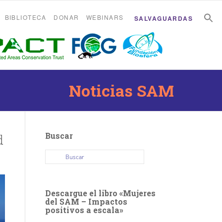
B
B
BIBLIOTECA
DONAR
WEBINARS
SALVAGUARDAS
Noticias SAM
Buscar
d
Descargue el libro «Mujeres
del SAM – Impactos
positivos a escala»