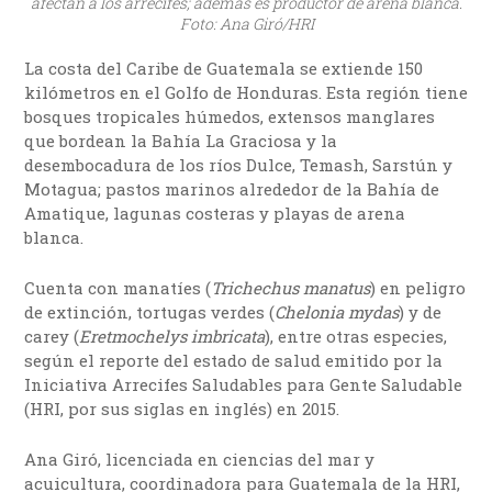
afectan a los arrecifes; además es productor de arena blanca.
Foto: Ana Giró/HRI
La costa del Caribe de Guatemala se extiende 150
kilómetros en el Golfo de Honduras. Esta región tiene
bosques tropicales húmedos, extensos manglares
que bordean la Bahía La Graciosa y la
desembocadura de los ríos Dulce, Temash, Sarstún y
Motagua; pastos marinos alrededor de la Bahía de
Amatique, lagunas costeras y playas de arena
blanca.
Cuenta con manatíes (
Trichechus manatus
) en peligro
de extinción, tortugas verdes (
Chelonia mydas
) y de
carey (
Eretmochelys imbricata
), entre otras especies,
según el reporte del estado de salud emitido por la
Iniciativa Arrecifes Saludables para Gente Saludable
(HRI, por sus siglas en inglés) en 2015.
Ana Giró, licenciada en ciencias del mar y
acuicultura, coordinadora para Guatemala de la HRI,