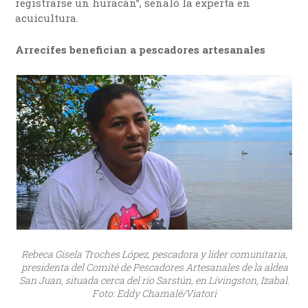
registrarse un huracán”, señaló la experta en
acuicultura.
Arrecifes benefician a pescadores artesanales
Rebeca Gisela Troches López, pescadora y líder comunitaria,
presidenta del Comité de Pescadores Artesanales de la aldea
San Juan, situada cerca del río Sarstún, en Lívingston, Izabal.
Foto: Eddy Chamalé/Viatori