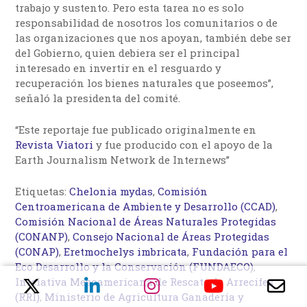
trabajo y sustento. Pero esta tarea no es solo
responsabilidad de nosotros los comunitarios o de
las organizaciones que nos apoyan, también debe ser
del Gobierno, quien debiera ser el principal
interesado en invertir en el resguardo y
recuperación los bienes naturales que poseemos”,
señaló la presidenta del comité.
“Este reportaje fue publicado originalmente en
Revista Viatori
y fue producido con el apoyo de la
Earth Journalism Network de Internews”
Etiquetas:
Chelonia mydas
,
Comisión
Centroamericana de Ambiente y Desarrollo (CCAD)
,
Comisión Nacional de Áreas Naturales Protegidas
(CONANP)
,
Consejo Nacional de Áreas Protegidas
(CONAP)
,
Eretmochelys imbricata
,
Fundación para el
Eco Desarrollo y la Conservación (FUNDAECO)
,
Iniciativa Mesoamericana de Rescate de Arrecifes
(RRI)
,
Ministerio de Agricultura Ganadería y