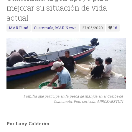
mejorar su situación de vida
actual
MAR Fund
Guatemala
,
MAR News
27/05/2020
16
Familia que participa en la pesca de manjúa en el Caribe de
Guatemala. Foto cortesía: APROSARSTÚN
Por Lucy Calderón