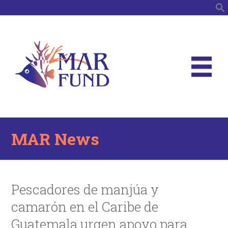
S
MAR News
Pescadores de manjúa y
camarón en el Caribe de
Guatemala urgen apoyo para