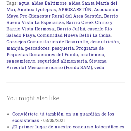
Tags:
agua
,
aldea Baltimore
,
aldea Santa María del
Mar
,
Anchoa lyolepsis
,
APROSARSTÚN
,
Asociación
Maya Pro-Bienestar Rural del Área Sarstún
,
Barrio
Buena Vista La Esperanza
,
Barrio Creek Chino y
Barrio Vista Hermosa.
,
Barrio Julhá
,
caserío Río
Salado Playa
,
Comunidad Nueva Delhi La Ceiba
,
Consejos Comunitarios de Desarrollo
,
desnutrición
,
manjúa
,
pescadores
,
pesquería
,
Programa de
Pequeñas Donaciones del Fondo
,
resiliencia
,
saneamiento
,
seguridad alimentaria
,
Sistema
Arrecifal Mesoamericano (Fondo SAM)
,
veda
You might also like
Conviértete, tú también, en un guardián de los
ecosistemas
-
03/05/2021
¡El primer lugar de nuestro concurso fotográfico es