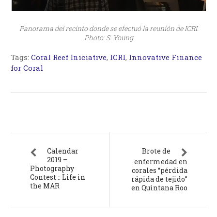
Panorama del recinto donde se efectuó la reunión de ICRI.
Photo: S. Young
Tags:
Coral Reef Iniciative
,
ICRI
,
Innovative Finance
for Coral
Calendar
Brote de
2019 –
enfermedad en
Photography
corales “pérdida
Contest :: Life in
rápida de tejido”
the MAR
en Quintana Roo