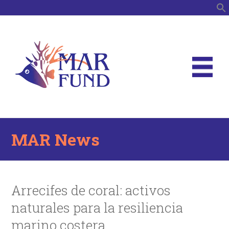
S
MAR News
Arrecifes de coral: activos
naturales para la resiliencia
marino costera